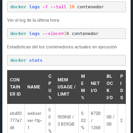
docker
logs
-f
--tail
10
contenedor
Ver el log de la última hora
docker
logs
--since
=
1
h 
contenedor
Estadísticas del los contenedores actuales en ejecución
docker
stats
C
M
BL
P
CON
MEM
P
E
NET
OC
I
TAIN
NAME
USAGE /
U
M
I/O
K
D
ER ID
LIMIT
%
%
I/O
S
0.
ebd00
webser
0.
872B
0
900KiB /
0B /
777a7
ver-ftp-
02
/
2
0
3.829GiB
0B
d6
1
%
126B
%