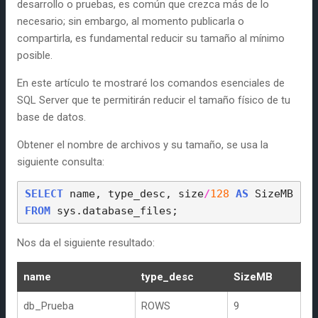
s
desarrollo o pruebas, es común que crezca más de lo
necesario; sin embargo, al momento publicarla o
compartirla, es fundamental reducir su tamaño al mínimo
posible.
En este artículo te mostraré los comandos esenciales de
SQL Server que te permitirán reducir el tamaño físico de tu
base de datos.
Obtener el nombre de archivos y su tamaño, se usa la
siguiente consulta:
SELECT
 name, type_desc, size
/
128
AS
 SizeMB 
FROM
 sys.database_files;
Nos da el siguiente resultado:
name
type_desc
SizeMB
db_Prueba
ROWS
9