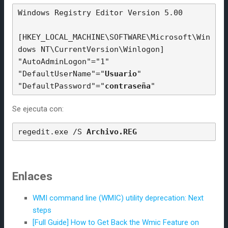
Windows Registry Editor Version 5.00

[HKEY_LOCAL_MACHINE\SOFTWARE\Microsoft\Win
dows NT\CurrentVersion\Winlogon]

"AutoAdminLogon"="1"

"DefaultUserName"="
Usuario
"

"DefaultPassword"="
contraseña
Se ejecuta con:
regedit.exe /S 
Archivo.REG
Enlaces
WMI command line (WMIC) utility deprecation: Next
steps
[Full Guide] How to Get Back the Wmic Feature on