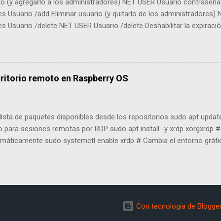
io (y agregarlo a los administradores) NET USER Usuario contras
es Usuario /add Eliminar usuario (y quitarlo de los administrador
s Usuario /delete NET USER Usuario /delete Deshabilitar la expirac
er la configuración desde la línea de comando, pero fue depreciado
utilidad con DISM con el siguinte comando: DISM /Online /Add-Capabili
me:WMIC~~~~ Deshabilitar la expiración de contraseña: wmic User
dExpires=False Inicio de sesión automático (Archivo.REG) Windows R
critorio remoto en Raspberry OS
MACHINE\SOFTWARE\Microsoft\Windows NT\CurrentVersion\Winl
me"=" Usuario " "DefaultPassword"=" contraseña " Se ejecuta con: re
 lista de paquetes disponibles desde los repositorios sudo apt updat
 para sesiones remotas por RDP sudo apt install -y xrdp xorgxrdp # 
tomáticamente sudo systemctl enable xrdp # Cambia el entorno gráf
n modo no interactivo sudo raspi-config nonint do_wayland W1 # Rei
bio a X11 sudo reboot
Con tecnología de Blogge