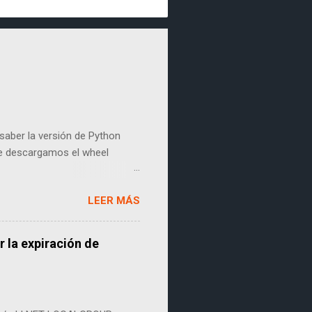
aber la versión de Python
que descargamos el wheel
nstala con el siguiente
LEER MÁS
-win_amd64.whl
 la expiración de