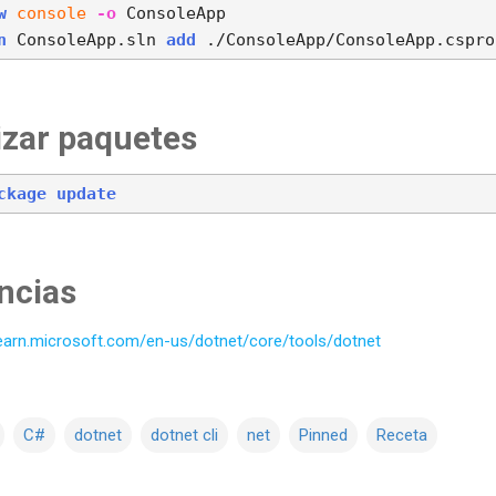
w
console
-o
n
 ConsoleApp.sln 
add
izar paquetes
ckage
update
ncias
/learn.microsoft.com/en-us/dotnet/core/tools/dotnet
C#
dotnet
dotnet cli
net
Pinned
Receta