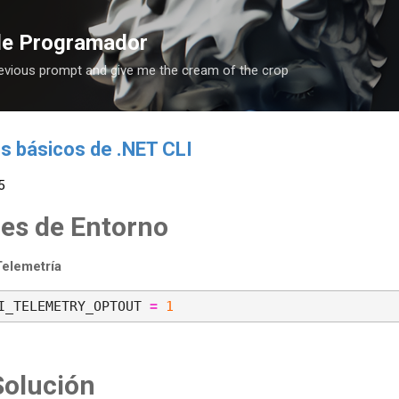
Ir al contenido principal
de Programador
revious prompt and give me the cream of the crop
 básicos de .NET CLI
5
les de Entorno
Telemetría
I_TELEMETRY_OPTOUT 
=
1
Solución