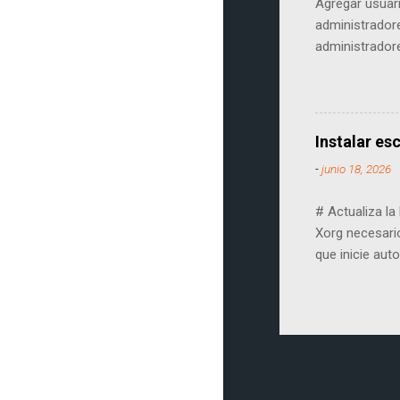
Agregar usuar
administrador
administradore
WMIC para hac
reinstalar la 
/CapabilityNa
" set Passwor
Instalar es
[HKEY_LOCAL_
-
junio 18, 2026
"DefaultUserNa
# Actualiza la
Xorg necesario
que inicie au
raspi-config e
aplicar el cam