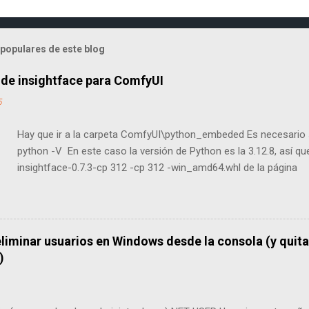
populares de este blog
 de insightface para ComfyUI
5
Hay que ir a la carpeta ComfyUI\python_embeded Es necesario s
python -V En este caso la versión de Python es la 3.12.8, así 
insightface-0.7.3-cp 312 -cp 312 -win_amd64.whl de la página
https://github.com/Gourieff/Assets/tree/main/Insightface Y se i
comando: python -m pip install insightface-0.7.3-cp312-cp312
liminar usuarios en Windows desde la consola (y quitar
)