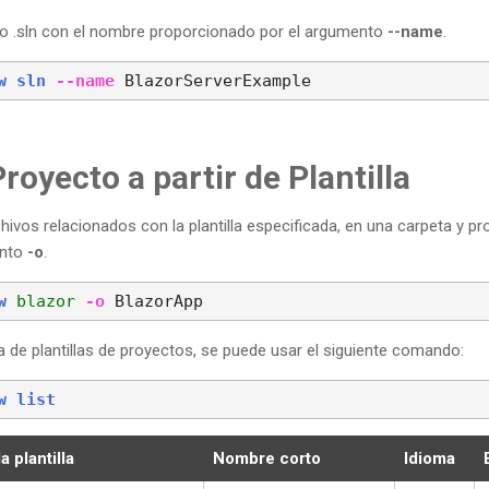
vo .sln con el nombre proporcionado por el argumento
--name
.
w
sln
--name
 BlazorServerExample
royecto a partir de Plantilla
hivos relacionados con la plantilla especificada, en una carpeta y 
ento
-o
.
w
blazor
-o
 BlazorApp
sta de plantillas de proyectos, se puede usar el siguiente comando:
w
list
 plantilla
Nombre corto
Idioma