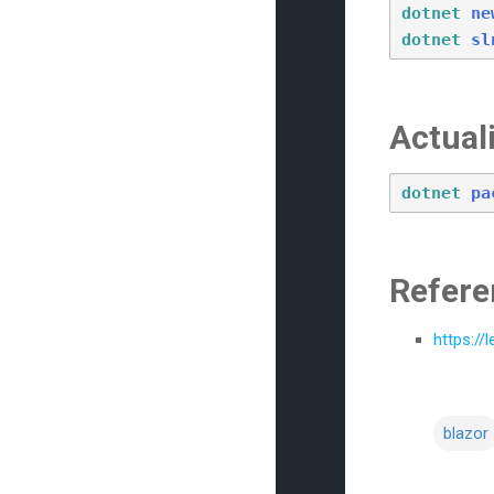
dotnet
ne
dotnet
sl
Actual
dotnet
pa
Refere
https:/
blazor
C