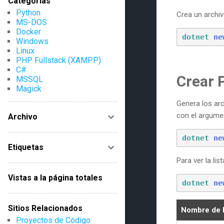
Categorías
Python
Crea un archi
MS-DOS
Docker
dotnet
ne
Windows
Linux
PHP Fullstack (XAMPP)
C#
Crear P
MSSQL
Magick
Genera los arc
con el argum
Archivo
dotnet
ne
Etiquetas
Para ver la li
Vistas a la página totales
dotnet
ne
Sitios Relacionados
Nombre de la
Proyectos de Código