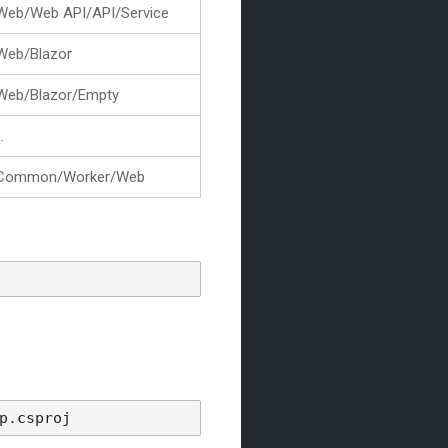
Web/Web API/API/Service
Web/Blazor
Web/Blazor/Empty
..
Common/Worker/Web