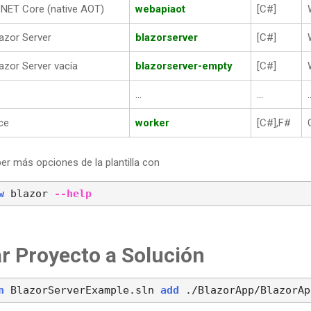
NET Core (native AOT)
webapiaot
[C#]
lazor Server
blazorserver
[C#]
azor Server vacía
blazorserver-empty
[C#]
...
...
.
ce
worker
[C#],F#
r más opciones de la plantilla con
w
 blazor 
--help
r Proyecto a Solución
n
 BlazorServerExample.sln 
add