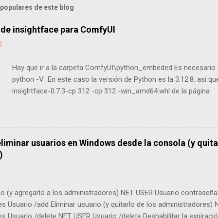
populares de este blog
 de insightface para ComfyUI
5
Hay que ir a la carpeta ComfyUI\python_embeded Es necesario s
python -V En este caso la versión de Python es la 3.12.8, así 
insightface-0.7.3-cp 312 -cp 312 -win_amd64.whl de la página
https://github.com/Gourieff/Assets/tree/main/Insightface Y se i
comando: python -m pip install insightface-0.7.3-cp312-cp312
liminar usuarios en Windows desde la consola (y quitar
)
io (y agregarlo a los administradores) NET USER Usuario contras
es Usuario /add Eliminar usuario (y quitarlo de los administrador
s Usuario /delete NET USER Usuario /delete Deshabilitar la expirac