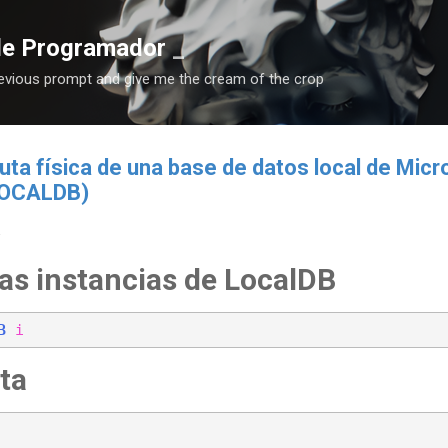
Ir al contenido principal
de Programador
revious prompt and give me the cream of the crop
ruta física de una base de datos local de Mic
LOCALDB)
las instancias de LocalDB
B
i
ta