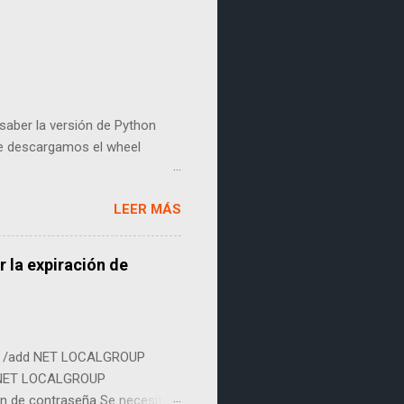
aber la versión de Python
que descargamos el wheel
nstala con el siguiente
LEER MÁS
-win_amd64.whl
 la expiración de
eña /add NET LOCALGROUP
es) NET LOCALGROUP
ión de contraseña Se necesita