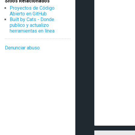
Sitios Relacionados
e
Proyectos de Código
Abierto en GitHub
n
Built by Cats - Donde
t
publico y actualizo
herramientas en línea
a
r
Denunciar abuso
i
o
s