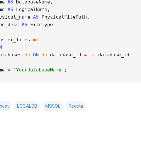
me 
AS
 DatabaseName,

me 
AS
 LogicalName,

ysical_name 
AS
 PhysicalFilePath,

pe_desc 
AS
s.master_files 
mf
N
s.databases 
db
ON
db
.database_id 
=
mf
me 
=
'YourDatabaseName'
;

heet
LOCALDB
MSSQL
Receta