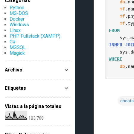
Categorías
db
.na
Python
mf
.na
MS-DOS
mf
.ph
Docker
mf
.ty
Windows
Linux
FROM
PHP Fullstack (XAMPP)
    sy
C#
INNER
JOI
MSSQL
    sy
Magick
WHERE
db
.na
Archivo
Etiquetas
cheats
Vistas a la página totales
C
103,768
o
m